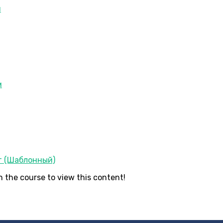
и
м
т (Шаблонный)
n the course to view this content!