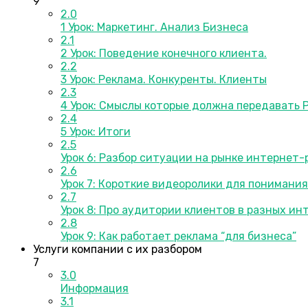
9
2.0
1 Урок: Маркетинг. Анализ Бизнеса
2.1
2 Урок: Поведение конечного клиента.
2.2
3 Урок: Реклама. Конкуренты. Клиенты
2.3
4 Урок: Смыслы которые должна передавать 
2.4
5 Урок: Итоги
2.5
Урок 6: Разбор ситуации на рынке интернет
2.6
Урок 7: Короткие видеоролики для понимани
2.7
Урок 8: Про аудитории клиентов в разных ин
2.8
Урок 9: Как работает реклама “для бизнеса”
Услуги компании с их разбором
7
3.0
Информация
3.1