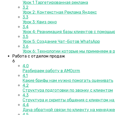
Урок 1 Таргетированная реклама
3.2
Урок 2: Контекстная Реклама Яндекс
3.3
Урок 3: Квиз окно
3.4
Урок 4: Реанимация базы клиентов с помощь
3.5
Урок 5: Создание Чат-Ботов WhatsApp
3.6
Урок 6: Технологии которые мы применяем в 
Работа с отделом продаж
6
4.0
Разбираем работу в AMOcrm
4.1
Какие брифы нам нужно помогать оценивать
4.2
Структура подготовки по звонку с клиентом
4.3
Структура и скрипты общения с клиентом на
4.4
Дача обратной связи по клиенту на менедже
4.5