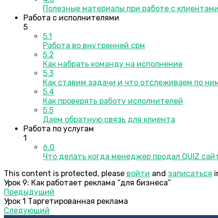
Полезные материалы при работе с клиентам
Работа с исполнителями
5
5.1
Работа во внутренней срм
5.2
Как набрать команду на исполнение
5.3
Как ставим задачи и что отслеживаем по ни
5.4
Как проверять работу исполнителей
5.5
Даем обратную связь для клиента
Работа по услугам
1
6.0
Что делать когда менеджер продал QUIZ сай
This content is protected, please
войти
and
записаться
i
Урок 9: Как работает реклама “для бизнеса”
Предыдущий
Урок 1 Таргетированная реклама
Следующий