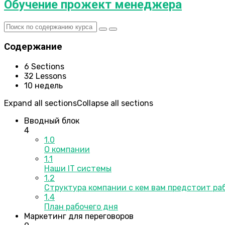
Обучение прожект менеджера
Содержание
6 Sections
32 Lessons
10 недель
Expand all sections
Collapse all sections
Вводный блок
4
1.0
О компании
1.1
Наши IT системы
1.2
Структура компании с кем вам предстоит ра
1.4
План рабочего дня
Маркетинг для переговоров