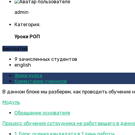
admin
Категория:
Уроки РОП
Бесплатно
9 зачисленных студентов
english
Уроки курса
Коментарии учеников
В данном блоке мы разберем, как проводить обучение н
Модуль
Обращение основателя
Процесс обучения сотрудника не работающего в данно
1. Блок: оценка кандидата в 1 день работы