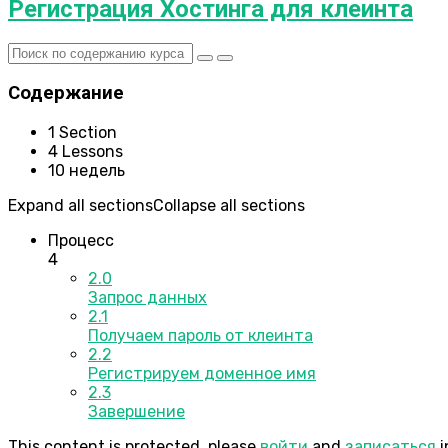
Регистрация Хостинга для клеинта
Содержание
1 Section
4 Lessons
10 недель
Expand all sections
Collapse all sections
Процесс
4
2.0
Запрос данных
2.1
Получаем пароль от клеинта
2.2
Регистрируем доменное имя
2.3
Завершение
This content is protected, please
войти
and
записаться
i